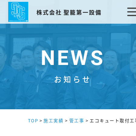
株式会社 聖籠第一設備
NEWS
お知らせ
TOP
>
施工実績
>
管工事
>
エコキュート取付工