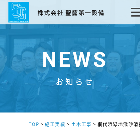
株式会社 聖籠第一設備
NEWS
お知らせ
TOP
>
施工実績
>
土木工事
>
網代浜緑地飛砂清