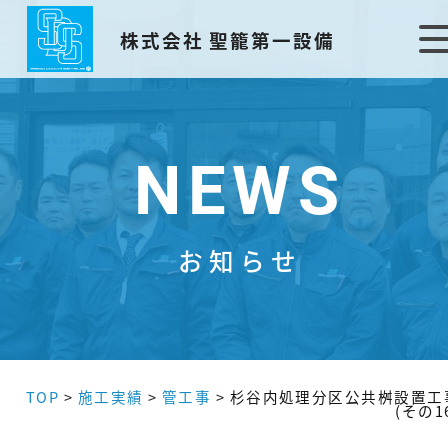
株式会社 聖籠第一設備
NEWS
お知らせ
TOP
>
施工実績
>
管工事
>
杉谷内処理分区公共桝設置工
(その1