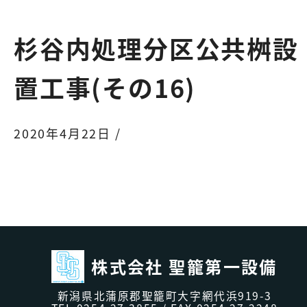
杉谷内処理分区公共桝設
置工事(その16)
2020年4月22日 /
株式会社 聖籠第一設備
新潟県北蒲原郡聖籠町大字網代浜919-3