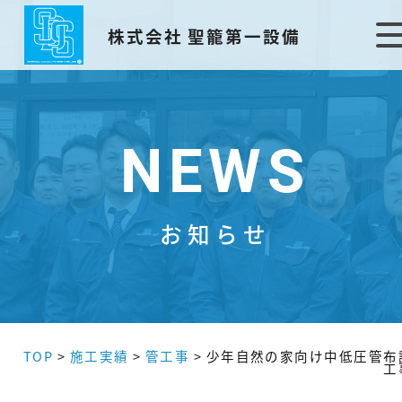
株式会社 聖籠第一設備
NEWS
お知らせ
TOP
>
施工実績
>
管工事
>
少年自然の家向け中低圧管布
工