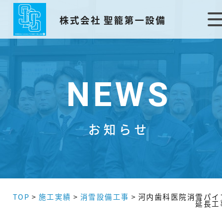
株式会社 聖籠第一設備
NEWS
お知らせ
TOP
>
施工実績
>
消雪設備工事
>
河内歯科医院消雪パイ
延長工