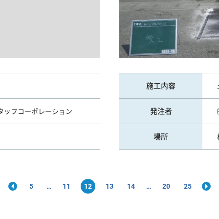
施工内容
発注者
タッフコーポレーション
場所
5
11
12
13
14
20
25