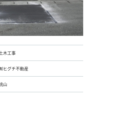
土木工事
㈲ヒグチ不動産
桃山